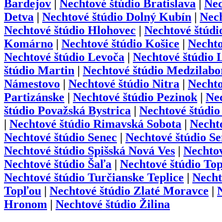
Bardejov
|
Nechtové štúdio
Bratislava
|
Nec
Detva
|
Nechtové štúdio
Dolný Kubín
|
Nech
Nechtové štúdio
Hlohovec
|
Nechtové štúdi
Komárno
|
Nechtové štúdio
Košice
|
Nechto
Nechtové štúdio
Levoča
|
Nechtové štúdio
L
štúdio
Martin
|
Nechtové štúdio
Medzilabo
Námestovo
|
Nechtové štúdio
Nitra
|
Nechto
Partizánske
|
Nechtové štúdio
Pezinok
|
Nec
štúdio
Považská Bystrica
|
Nechtové štúdio
|
Nechtové štúdio
Rimavská Sobota
|
Necht
Nechtové štúdio
Senec
|
Nechtové štúdio
Se
Nechtové štúdio
Spišská Nová Ves
|
Nechtov
Nechtové štúdio
Šaľa
|
Nechtové štúdio
Top
Nechtové štúdio
Turčianske Teplice
|
Necht
Topľou
|
Nechtové štúdio
Zlaté Moravce
|
Hronom
|
Nechtové štúdio
Žilina