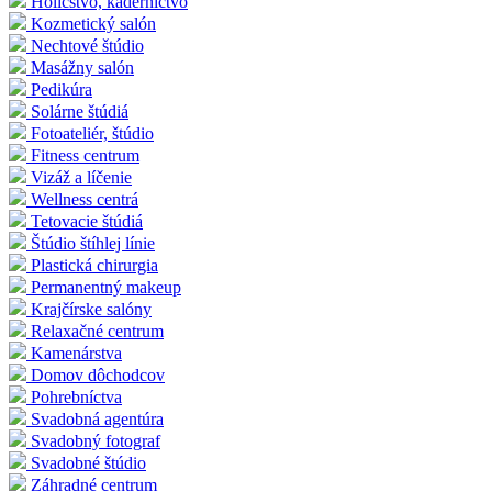
Holičstvo, kaderníctvo
Kozmetický salón
Nechtové štúdio
Masážny salón
Pedikúra
Solárne štúdiá
Fotoateliér, štúdio
Fitness centrum
Vizáž a líčenie
Wellness centrá
Tetovacie štúdiá
Štúdio štíhlej línie
Plastická chirurgia
Permanentný makeup
Krajčírske salóny
Relaxačné centrum
Kamenárstva
Domov dôchodcov
Pohrebníctva
Svadobná agentúra
Svadobný fotograf
Svadobné štúdio
Záhradné centrum