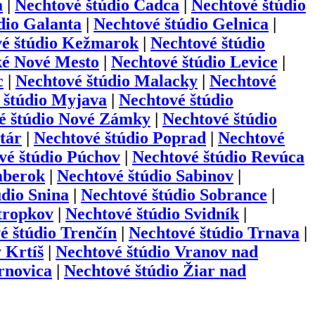
a
|
Nechtové štúdio
Čadca
|
Nechtové štúdio
dio
Galanta
|
Nechtové štúdio
Gelnica
|
é štúdio
Kežmarok
|
Nechtové štúdio
é Nové Mesto
|
Nechtové štúdio
Levice
|
c
|
Nechtové štúdio
Malacky
|
Nechtové
 štúdio
Myjava
|
Nechtové štúdio
é štúdio
Nové Zámky
|
Nechtové štúdio
tár
|
Nechtové štúdio
Poprad
|
Nechtové
vé štúdio
Púchov
|
Nechtové štúdio
Revúca
berok
|
Nechtové štúdio
Sabinov
|
údio
Snina
|
Nechtové štúdio
Sobrance
|
tropkov
|
Nechtové štúdio
Svidník
|
é štúdio
Trenčín
|
Nechtové štúdio
Trnava
|
 Krtíš
|
Nechtové štúdio
Vranov nad
novica
|
Nechtové štúdio
Žiar nad