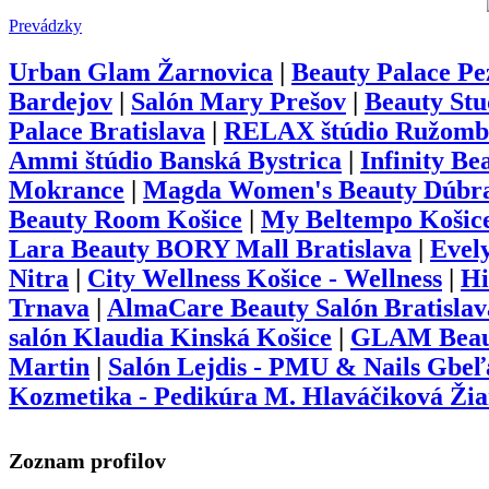
Prevádzky
Urban Glam Žarnovica
|
Beauty Palace Pe
Bardejov
|
Salón Mary Prešov
|
Beauty Stu
Palace Bratislava
|
RELAX štúdio Ružomb
Ammi štúdio Banská Bystrica
|
Infinity Be
Mokrance
|
Magda Women's Beauty Dúbr
Beauty Room Košice
|
My Beltempo Košic
Lara Beauty BORY Mall Bratislava
|
Evel
Nitra
|
City Wellness Košice - Wellness
|
Hi
Trnava
|
AlmaCare Beauty Salón Bratislav
salón Klaudia Kinská Košice
|
GLAM Beaut
Martin
|
Salón Lejdis - PMU & Nails Gbe
Kozmetika - Pedikúra M. Hlaváčiková Ži
Zoznam profilov