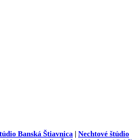
túdio
Banská Štiavnica
|
Nechtové štúdio