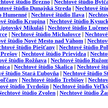
htové štúdio
Brezno
|
Nechtové štúdio
Bytč
tové štúdio
Dunajská Streda
|
Nechtové štú
o
Humenné
|
Nechtové štúdio
Ilava
|
Nechtov
vé štúdio
Krupina
|
Nechtové štúdio
Kysuck
iptovský Mikuláš
|
Nechtové štúdio
Lučene
rce
|
Nechtové štúdio
Michalovce
|
Nechtové
vé štúdio
Nové Mesto nad Váhom
|
Nechtov
htové štúdio
Piešťany
|
Nechtové štúdio
Pol
Prešov
|
Nechtové štúdio
Prievidza
|
Nechto
ové štúdio
Rožňava
|
Nechtové štúdio
Ružom
nica
|
Nechtové štúdio
Skalica
|
Nechtové št
é štúdio
Stará Ľubovňa
|
Nechtové štúdio
S
oľčany
|
Nechtové štúdio
Trebišov
|
Nechtov
ové štúdio
Tvrdošín
|
Nechtové štúdio
Veľký
Nechtové štúdio
Zvolen
|
Nechtové štúdio
Žar