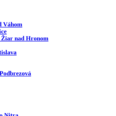
ad Váhom
ice
á Žiar nad Hronom
islava
 Podbrezová
o Nitra