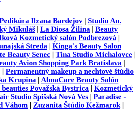
y
Pedikúra Ilzana Bardejov
|
Studio An.
ský Mikuláš
|
La Diosa Žilina
|
Beauty
ková Kozmetický salón Podbrezová
|
ajská Streda
|
Kinga's Beauty Salon
te Beauty Senec
|
Tina Studio Michalovce
|
eauty Avion Shopping Park Bratislava
|
a
|
Permanentný makeup a nechtové štúdio
nka Krupina
|
AlmaCare Beauty Salón
beauties Považská Bystrica
|
Kozmetický
r Studio Spišská Nová Ves
|
Paradise -
ad Váhom
|
Zuzanita Štúdio Kežmarok
|