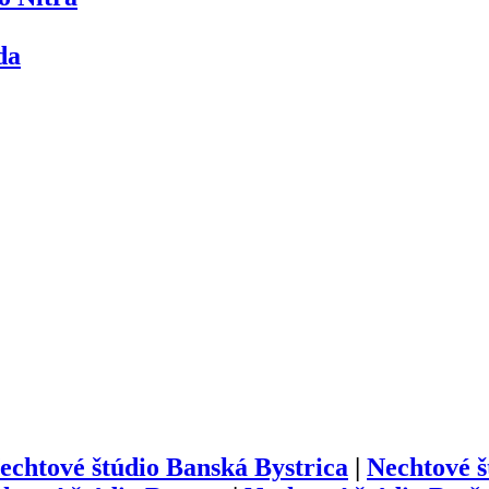
da
echtové štúdio
Banská Bystrica
|
Nechtové š