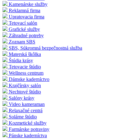
Kamenárske služby
Reklamná firma
Upratovacia firma
Tetovací salón
Grafické služby
Záhradné potreby
Zoznam SBS
SBS, Súkromná bezpečnostná služba
Materská škôlka
Štúdia krásy
Tetovacie štúdio
Wellness centrum
Dámske kaderníctvo
Krajčírsky salón
Nechtové štúdio
Salóny krásy
Video kameraman
Relaxačné centrá
Solárne štúdio
Kozmetické služby
Farmárske potraviny
Pánske kaderníctva