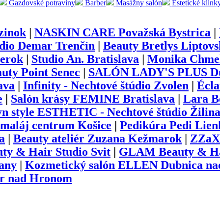
Gazdovské potraviny
Barber
Masážny salón
Estetické klink
zinok
|
NASKIN CARE Považská Bystrica
|
dio Demar Trenčín
|
Beauty Bretlys Liptov
erok
|
Studio An. Bratislava
|
Monika Chmel
auty Point Senec
|
SALÓN LADY'S PLUS Dun
ava
|
Infinity - Nechtové štúdio Zvolen
|
Écla
e
|
Salón krásy FEMINE Bratislava
|
Lara B
yn style ESTHETIC - Nechtové štúdio Žilin
maláj centrum Košice
|
Pedikúra Pedi Lie
a
|
Beauty ateliér Zuzana Kežmarok
|
ZZaX 
y & Hair Studio Svit
|
GLAM Beauty & Hai
ľany
|
Kozmetický salón ELLEN Dubnica n
ar nad Hronom