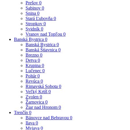
Prešov
0
Sabinov
0
Snina
0
Stará Ľubovňa
0
Stropkov
0
Svidník
0
Vranov nad Topľou
0
Banská Bystrica
0
Banská Bystrica
0
Banská Štiavnica
0
Brezno
0
Detva
0
Krupina
0
Lučenec
0
Poltár
0
Revúca
0
Rimavská Sobota
0
Veľký Krtíš
0
Zvolen
0
Žarnovica
0
Žiar nad Hronom
0
Trenčín
0
Bánovce nad Bebravou
0
Ilava
0
Myjava
0