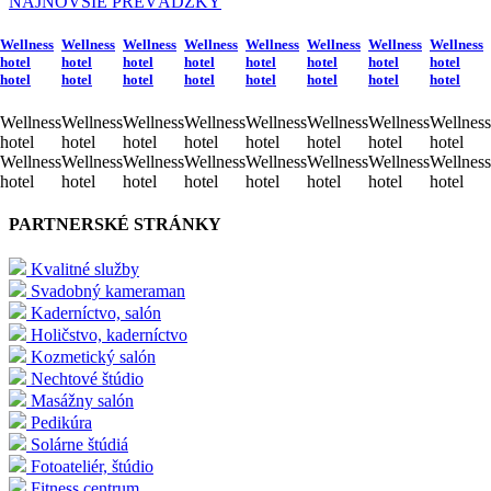
NAJNOVŠIE PREVÁDZKY
Wellness
Wellness
Wellness
Wellness
Wellness
Wellness
Wellness
Wellness
hotel
hotel
hotel
hotel
hotel
hotel
hotel
hotel
hotel
hotel
hotel
hotel
hotel
hotel
hotel
hotel
Wellness
Wellness
Wellness
Wellness
Wellness
Wellness
Wellness
Wellness
hotel
hotel
hotel
hotel
hotel
hotel
hotel
hotel
Wellness
Wellness
Wellness
Wellness
Wellness
Wellness
Wellness
Wellness
hotel
hotel
hotel
hotel
hotel
hotel
hotel
hotel
PARTNERSKÉ STRÁNKY
Kvalitné služby
Svadobný kameraman
Kaderníctvo, salón
Holičstvo, kaderníctvo
Kozmetický salón
Nechtové štúdio
Masážny salón
Pedikúra
Solárne štúdiá
Fotoateliér, štúdio
Fitness centrum