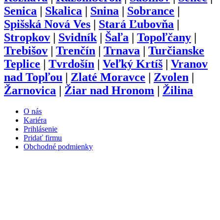
Senica
|
Skalica
|
Snina
|
Sobrance
|
Spišská Nová Ves
|
Stará Ľubovňa
|
Stropkov
|
Svidník
|
Šaľa
|
Topoľčany
|
Trebišov
|
Trenčín
|
Trnava
|
Turčianske
Teplice
|
Tvrdošín
|
Veľký Krtíš
|
Vranov
nad Topľou
|
Zlaté Moravce
|
Zvolen
|
Žarnovica
|
Žiar nad Hronom
|
Žilina
O nás
Kariéra
Prihlásenie
Pridať firmu
Obchodné podmienky
Služby
Anketa
Virtual Tour
Dopyt
Internetová stránka
Iplatforma s.r.o. Klokoč 28,