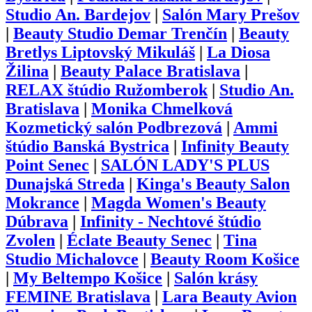
Studio An. Bardejov
|
Salón Mary Prešov
|
Beauty Studio Demar Trenčín
|
Beauty
Bretlys Liptovský Mikuláš
|
La Diosa
Žilina
|
Beauty Palace Bratislava
|
RELAX štúdio Ružomberok
|
Studio An.
Bratislava
|
Monika Chmelková
Kozmetický salón Podbrezová
|
Ammi
štúdio Banská Bystrica
|
Infinity Beauty
Point Senec
|
SALÓN LADY'S PLUS
Dunajská Streda
|
Kinga's Beauty Salon
Mokrance
|
Magda Women's Beauty
Dúbrava
|
Infinity - Nechtové štúdio
Zvolen
|
Éclate Beauty Senec
|
Tina
Studio Michalovce
|
Beauty Room Košice
|
My Beltempo Košice
|
Salón krásy
FEMINE Bratislava
|
Lara Beauty Avion