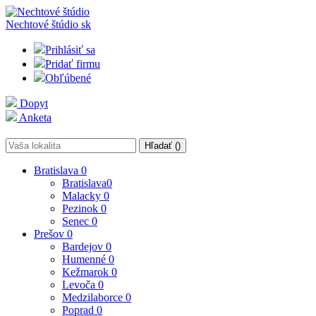
Nechtové štúdio
sk
Prihlásiť sa
Pridať firmu
Obľúbené
Dopyt
Anketa
Hľadať (
)
Bratislava
0
Bratislava
0
Malacky
0
Pezinok
0
Senec
0
Prešov
0
Bardejov
0
Humenné
0
Kežmarok
0
Levoča
0
Medzilaborce
0
Poprad
0