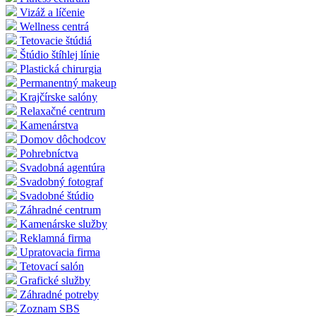
Vizáž a líčenie
Wellness centrá
Tetovacie štúdiá
Štúdio štíhlej línie
Plastická chirurgia
Permanentný makeup
Krajčírske salóny
Relaxačné centrum
Kamenárstva
Domov dôchodcov
Pohrebníctva
Svadobná agentúra
Svadobný fotograf
Svadobné štúdio
Záhradné centrum
Kamenárske služby
Reklamná firma
Upratovacia firma
Tetovací salón
Grafické služby
Záhradné potreby
Zoznam SBS