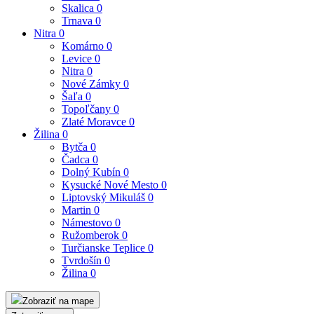
Skalica
0
Trnava
0
Nitra
0
Komárno
0
Levice
0
Nitra
0
Nové Zámky
0
Šaľa
0
Topoľčany
0
Zlaté Moravce
0
Žilina
0
Bytča
0
Čadca
0
Dolný Kubín
0
Kysucké Nové Mesto
0
Liptovský Mikuláš
0
Martin
0
Námestovo
0
Ružomberok
0
Turčianske Teplice
0
Tvrdošín
0
Žilina
0
Zobraziť na mape