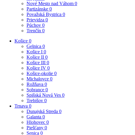
Nové Mesto nad Váhom
0
Partizánske
0
Považská Bystrica
0
Prievidza
0
Púchov
0
Trenčín
0
Košice
0
Gelnica
0
Košice I
0
Košice II
0
Košice III
0
Košice IV
0
Košice-okolie
0
Michalovce
0
Rožňava
0
Sobrance
0
Spišská Nová Ves
0
Trebišov
0
Trnava
0
Dunajská Streda
0
Galanta
0
Hlohovec
0
Piešťany
0
Senica
0