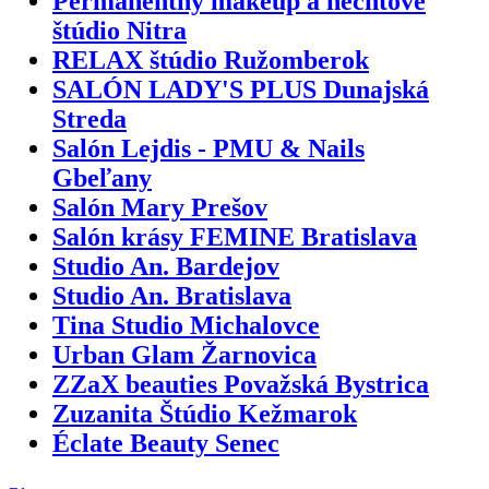
Permanentný makeup a nechtové
štúdio Nitra
RELAX štúdio Ružomberok
SALÓN LADY'S PLUS Dunajská
Streda
Salón Lejdis - PMU & Nails
Gbeľany
Salón Mary Prešov
Salón krásy FEMINE Bratislava
Studio An. Bardejov
Studio An. Bratislava
Tina Studio Michalovce
Urban Glam Žarnovica
ZZaX beauties Považská Bystrica
Zuzanita Štúdio Kežmarok
Éclate Beauty Senec