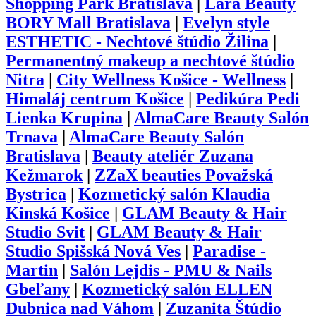
Shopping Park Bratislava
|
Lara Beauty
BORY Mall Bratislava
|
Evelyn style
ESTHETIC - Nechtové štúdio Žilina
|
Permanentný makeup a nechtové štúdio
Nitra
|
City Wellness Košice - Wellness
|
Himaláj centrum Košice
|
Pedikúra Pedi
Lienka Krupina
|
AlmaCare Beauty Salón
Trnava
|
AlmaCare Beauty Salón
Bratislava
|
Beauty ateliér Zuzana
Kežmarok
|
ZZaX beauties Považská
Bystrica
|
Kozmetický salón Klaudia
Kinská Košice
|
GLAM Beauty & Hair
Studio Svit
|
GLAM Beauty & Hair
Studio Spišská Nová Ves
|
Paradise -
Martin
|
Salón Lejdis - PMU & Nails
Gbeľany
|
Kozmetický salón ELLEN
Dubnica nad Váhom
|
Zuzanita Štúdio