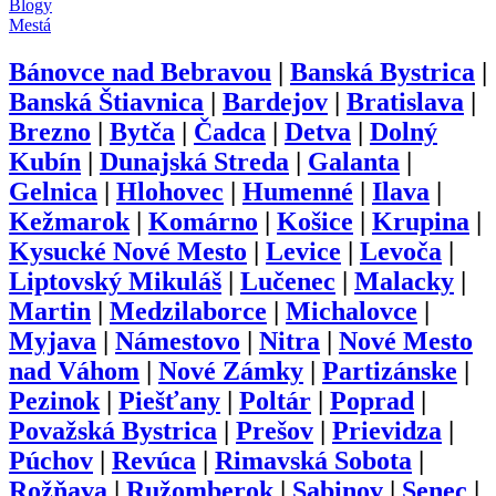
Blogy
Mestá
Bánovce nad Bebravou
|
Banská Bystrica
|
Banská Štiavnica
|
Bardejov
|
Bratislava
|
Brezno
|
Bytča
|
Čadca
|
Detva
|
Dolný
Kubín
|
Dunajská Streda
|
Galanta
|
Gelnica
|
Hlohovec
|
Humenné
|
Ilava
|
Kežmarok
|
Komárno
|
Košice
|
Krupina
|
Kysucké Nové Mesto
|
Levice
|
Levoča
|
Liptovský Mikuláš
|
Lučenec
|
Malacky
|
Martin
|
Medzilaborce
|
Michalovce
|
Myjava
|
Námestovo
|
Nitra
|
Nové Mesto
nad Váhom
|
Nové Zámky
|
Partizánske
|
Pezinok
|
Piešťany
|
Poltár
|
Poprad
|
Považská Bystrica
|
Prešov
|
Prievidza
|
Púchov
|
Revúca
|
Rimavská Sobota
|
Rožňava
|
Ružomberok
|
Sabinov
|
Senec
|