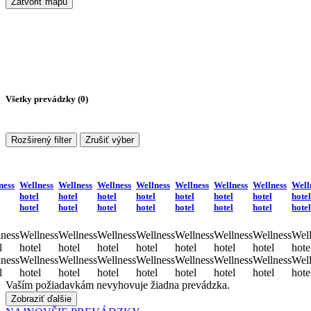
Zatvoriť mapu
Všetky prevádzky (
0
)
Rozširený filter
Zrušiť výber
ness
Wellness
Wellness
Wellness
Wellness
Wellness
Wellness
Wellness
Well
hotel
hotel
hotel
hotel
hotel
hotel
hotel
hotel
hotel
hotel
hotel
hotel
hotel
hotel
hotel
hotel
ness
Wellness
Wellness
Wellness
Wellness
Wellness
Wellness
Wellness
Well
l
hotel
hotel
hotel
hotel
hotel
hotel
hotel
hote
ness
Wellness
Wellness
Wellness
Wellness
Wellness
Wellness
Wellness
Well
l
hotel
hotel
hotel
hotel
hotel
hotel
hotel
hote
Vaším požiadavkám nevyhovuje žiadna prevádzka.
Zobraziť ďalšie