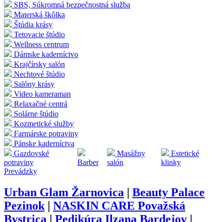
SBS, Súkromná bezpečnostná služba
Materská škôlka
Štúdia krásy
Tetovacie štúdio
Wellness centrum
Dámske kaderníctvo
Krajčírsky salón
Nechtové štúdio
Salóny krásy
Video kameraman
Relaxačné centrá
Solárne štúdio
Kozmetické služby
Farmárske potraviny
Pánske kaderníctva
Gazdovské
Masážny
Estetické
potraviny
Barber
salón
klinky
Prevádzky
Urban Glam Žarnovica
|
Beauty Palace
Pezinok
|
NASKIN CARE Považská
Bystrica
|
Pedikúra Ilzana Bardejov
|