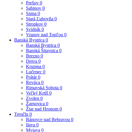
Prešov
0
Sabinov
0
Snina
0
Stará Ľubovňa
0
Stropkov
0
Svidník
0
Vranov nad Topľou
0
Banská Bystrica
0
Banská Bystrica
0
Banská Štiavnica
0
Brezno
0
Detva
0
Krupina
0
Lučenec
0
Poltár
0
Revúca
0
Rimavská Sobota
0
Veľký Krtíš
0
Zvolen
0
Žarnovica
0
Žiar nad Hronom
0
Trenčín
0
Bánovce nad Bebravou
0
Ilava
0
Myjava
0