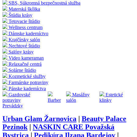
SBS, Súkromná bezpečnostná služba
Materská škôlka
Štúdia krásy
Tetovacie štúdio
Wellness centrum
Dámske kaderníctvo
Krajčírsky salón
Nechtové štúdio
Salóny krásy
Video kameraman
Relaxačné centrá
Solárne štúdio
Kozmetické služby
Farmárske potraviny
Pánske kaderníctva
Gazdovské
Masážny
Estetické
potraviny
Barber
salón
klinky
Prevádzky
Urban Glam Žarnovica
|
Beauty Palace
Pezinok
|
NASKIN CARE Považská
Bystrica
|
Pedikúra Ilzana Bardejov
|