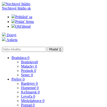
Nechtové štúdio
sk
Prihlásiť sa
Pridať firmu
Obľúbené
Dopyt
Anketa
Hľadať (
)
Bratislava
0
Bratislava
0
Malacky
0
Pezinok
0
Senec
0
Prešov
0
Bardejov
0
Humenné
0
Kežmarok
0
Levoča
0
Medzilaborce
0
Poprad
0