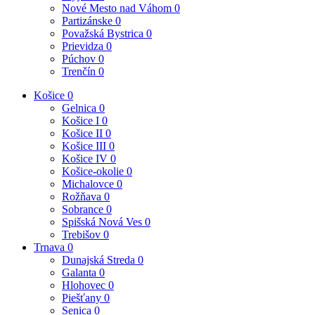
Nové Mesto nad Váhom
0
Partizánske
0
Považská Bystrica
0
Prievidza
0
Púchov
0
Trenčín
0
Košice
0
Gelnica
0
Košice I
0
Košice II
0
Košice III
0
Košice IV
0
Košice-okolie
0
Michalovce
0
Rožňava
0
Sobrance
0
Spišská Nová Ves
0
Trebišov
0
Trnava
0
Dunajská Streda
0
Galanta
0
Hlohovec
0
Piešťany
0
Senica
0