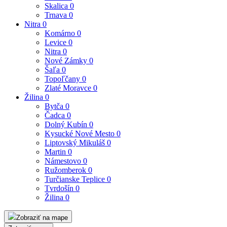
Skalica
0
Trnava
0
Nitra
0
Komárno
0
Levice
0
Nitra
0
Nové Zámky
0
Šaľa
0
Topoľčany
0
Zlaté Moravce
0
Žilina
0
Bytča
0
Čadca
0
Dolný Kubín
0
Kysucké Nové Mesto
0
Liptovský Mikuláš
0
Martin
0
Námestovo
0
Ružomberok
0
Turčianske Teplice
0
Tvrdošín
0
Žilina
0
Zobraziť na mape