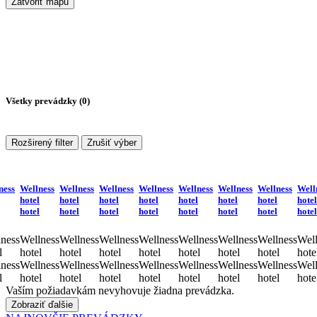
Zatvoriť mapu
Všetky prevádzky (
0
)
Rozširený filter
Zrušiť výber
ness
Wellness
Wellness
Wellness
Wellness
Wellness
Wellness
Wellness
Well
hotel
hotel
hotel
hotel
hotel
hotel
hotel
hotel
hotel
hotel
hotel
hotel
hotel
hotel
hotel
hotel
ness
Wellness
Wellness
Wellness
Wellness
Wellness
Wellness
Wellness
Well
l
hotel
hotel
hotel
hotel
hotel
hotel
hotel
hote
ness
Wellness
Wellness
Wellness
Wellness
Wellness
Wellness
Wellness
Well
l
hotel
hotel
hotel
hotel
hotel
hotel
hotel
hote
Vaším požiadavkám nevyhovuje žiadna prevádzka.
Zobraziť ďalšie