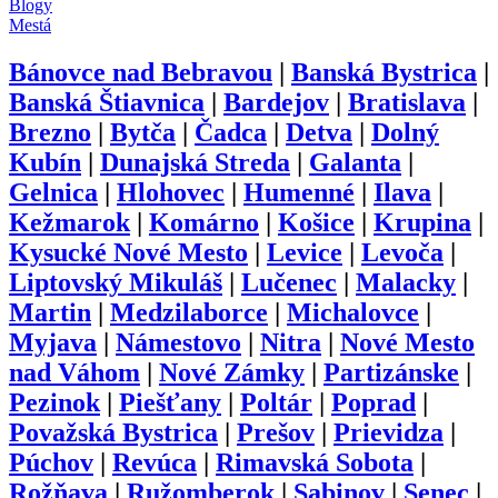
Blogy
Mestá
Bánovce nad Bebravou
|
Banská Bystrica
|
Banská Štiavnica
|
Bardejov
|
Bratislava
|
Brezno
|
Bytča
|
Čadca
|
Detva
|
Dolný
Kubín
|
Dunajská Streda
|
Galanta
|
Gelnica
|
Hlohovec
|
Humenné
|
Ilava
|
Kežmarok
|
Komárno
|
Košice
|
Krupina
|
Kysucké Nové Mesto
|
Levice
|
Levoča
|
Liptovský Mikuláš
|
Lučenec
|
Malacky
|
Martin
|
Medzilaborce
|
Michalovce
|
Myjava
|
Námestovo
|
Nitra
|
Nové Mesto
nad Váhom
|
Nové Zámky
|
Partizánske
|
Pezinok
|
Piešťany
|
Poltár
|
Poprad
|
Považská Bystrica
|
Prešov
|
Prievidza
|
Púchov
|
Revúca
|
Rimavská Sobota
|
Rožňava
|
Ružomberok
|
Sabinov
|
Senec
|