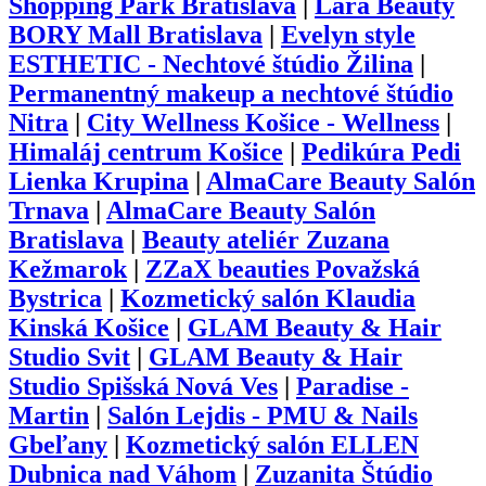
Shopping Park Bratislava
|
Lara Beauty
BORY Mall Bratislava
|
Evelyn style
ESTHETIC - Nechtové štúdio Žilina
|
Permanentný makeup a nechtové štúdio
Nitra
|
City Wellness Košice - Wellness
|
Himaláj centrum Košice
|
Pedikúra Pedi
Lienka Krupina
|
AlmaCare Beauty Salón
Trnava
|
AlmaCare Beauty Salón
Bratislava
|
Beauty ateliér Zuzana
Kežmarok
|
ZZaX beauties Považská
Bystrica
|
Kozmetický salón Klaudia
Kinská Košice
|
GLAM Beauty & Hair
Studio Svit
|
GLAM Beauty & Hair
Studio Spišská Nová Ves
|
Paradise -
Martin
|
Salón Lejdis - PMU & Nails
Gbeľany
|
Kozmetický salón ELLEN
Dubnica nad Váhom
|
Zuzanita Štúdio