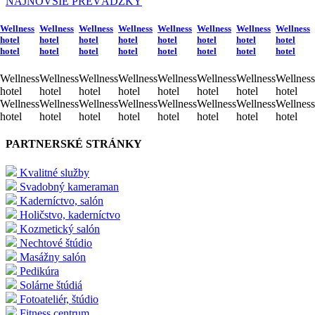
NAJNOVŠIE PREVÁDZKY
Wellness
Wellness
Wellness
Wellness
Wellness
Wellness
Wellness
Wellness
hotel
hotel
hotel
hotel
hotel
hotel
hotel
hotel
hotel
hotel
hotel
hotel
hotel
hotel
hotel
hotel
Wellness
Wellness
Wellness
Wellness
Wellness
Wellness
Wellness
Wellness
hotel
hotel
hotel
hotel
hotel
hotel
hotel
hotel
Wellness
Wellness
Wellness
Wellness
Wellness
Wellness
Wellness
Wellness
hotel
hotel
hotel
hotel
hotel
hotel
hotel
hotel
PARTNERSKÉ STRÁNKY
Kvalitné služby
Svadobný kameraman
Kaderníctvo, salón
Holičstvo, kaderníctvo
Kozmetický salón
Nechtové štúdio
Masážny salón
Pedikúra
Solárne štúdiá
Fotoateliér, štúdio
Fitness centrum