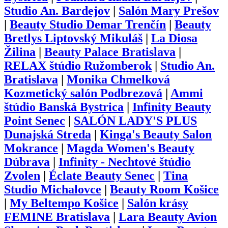
Studio An. Bardejov
|
Salón Mary Prešov
|
Beauty Studio Demar Trenčín
|
Beauty
Bretlys Liptovský Mikuláš
|
La Diosa
Žilina
|
Beauty Palace Bratislava
|
RELAX štúdio Ružomberok
|
Studio An.
Bratislava
|
Monika Chmelková
Kozmetický salón Podbrezová
|
Ammi
štúdio Banská Bystrica
|
Infinity Beauty
Point Senec
|
SALÓN LADY'S PLUS
Dunajská Streda
|
Kinga's Beauty Salon
Mokrance
|
Magda Women's Beauty
Dúbrava
|
Infinity - Nechtové štúdio
Zvolen
|
Éclate Beauty Senec
|
Tina
Studio Michalovce
|
Beauty Room Košice
|
My Beltempo Košice
|
Salón krásy
FEMINE Bratislava
|
Lara Beauty Avion