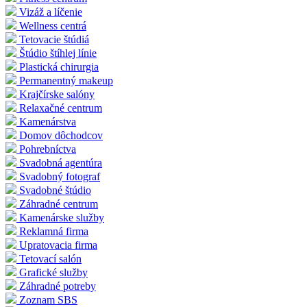
Vizáž a líčenie
Wellness centrá
Tetovacie štúdiá
Štúdio štíhlej línie
Plastická chirurgia
Permanentný makeup
Krajčírske salóny
Relaxačné centrum
Kamenárstva
Domov dôchodcov
Pohrebníctva
Svadobná agentúra
Svadobný fotograf
Svadobné štúdio
Záhradné centrum
Kamenárske služby
Reklamná firma
Upratovacia firma
Tetovací salón
Grafické služby
Záhradné potreby
Zoznam SBS