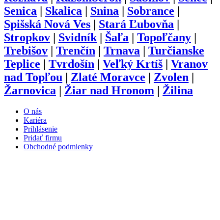
Senica
|
Skalica
|
Snina
|
Sobrance
|
Spišská Nová Ves
|
Stará Ľubovňa
|
Stropkov
|
Svidník
|
Šaľa
|
Topoľčany
|
Trebišov
|
Trenčín
|
Trnava
|
Turčianske
Teplice
|
Tvrdošín
|
Veľký Krtíš
|
Vranov
nad Topľou
|
Zlaté Moravce
|
Zvolen
|
Žarnovica
|
Žiar nad Hronom
|
Žilina
O nás
Kariéra
Prihlásenie
Pridať firmu
Obchodné podmienky
Služby
Anketa
Virtual Tour
Dopyt
Internetová stránka
Iplatforma s.r.o. Klokoč 28,