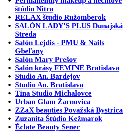
Permanentný makeup a nechtové
štúdio Nitra
RELAX štúdio Ružomberok
SALÓN LADY'S PLUS Dunajská
Streda
Salón Lejdis - PMU & Nails
Gbeľany
Salón Mary Prešov
Salón krásy FEMINE Bratislava
Studio An. Bardejov
Studio An. Bratislava
Tina Studio Michalovce
Urban Glam Žarnovica
ZZaX beauties Považská Bystrica
Zuzanita Štúdio Kežmarok
Éclate Beauty Senec