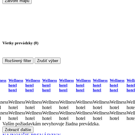
Zatvoriť mapu
Všetky prevádzky (
0
)
Rozširený filter
Zrušiť výber
ness
Wellness
Wellness
Wellness
Wellness
Wellness
Wellness
Wellness
Well
hotel
hotel
hotel
hotel
hotel
hotel
hotel
hotel
hotel
hotel
hotel
hotel
hotel
hotel
hotel
hotel
ness
Wellness
Wellness
Wellness
Wellness
Wellness
Wellness
Wellness
Well
l
hotel
hotel
hotel
hotel
hotel
hotel
hotel
hote
ness
Wellness
Wellness
Wellness
Wellness
Wellness
Wellness
Wellness
Well
l
hotel
hotel
hotel
hotel
hotel
hotel
hotel
hote
Vaším požiadavkám nevyhovuje žiadna prevádzka.
Zobraziť ďalšie