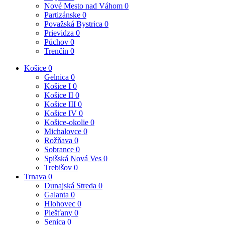
Nové Mesto nad Váhom
0
Partizánske
0
Považská Bystrica
0
Prievidza
0
Púchov
0
Trenčín
0
Košice
0
Gelnica
0
Košice I
0
Košice II
0
Košice III
0
Košice IV
0
Košice-okolie
0
Michalovce
0
Rožňava
0
Sobrance
0
Spišská Nová Ves
0
Trebišov
0
Trnava
0
Dunajská Streda
0
Galanta
0
Hlohovec
0
Piešťany
0
Senica
0