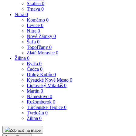
Skalica
0
Trnava
0
Nitra
0
Komárno
0
Levice
0
Nitra
0
Nové Zámky
0
Šaľa
0
Topoľčany
0
Zlaté Moravce
0
Žilina
0
Bytča
0
Čadca
0
Dolný Kubín
0
Kysucké Nové Mesto
0
Liptovský Mikuláš
0
Martin
0
Námestovo
0
Ružomberok
0
Turčianske Teplice
0
Tvrdošín
0
Žilina
0
Zobraziť na mape