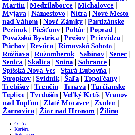
Martin
|
Medzilaborce
|
Michalovce
|
Myjava
|
Námestovo
|
Nitra
|
Nové Mesto
nad Váhom
|
Nové Zámky
|
Partizánske
|
Pezinok
|
Piešťany
|
Poltár
|
Poprad
|
Považská Bystrica
|
Prešov
|
Prievidza
|
Púchov
|
Revúca
|
Rimavská Sobota
|
Rožňava
|
Ružomberok
|
Sabinov
|
Senec
|
Senica
|
Skalica
|
Snina
|
Sobrance
|
Spišská Nová Ves
|
Stará Ľubovňa
|
Stropkov
|
Svidník
|
Šaľa
|
Topoľčany
|
Trebišov
|
Trenčín
|
Trnava
|
Turčianske
Teplice
|
Tvrdošín
|
Veľký Krtíš
|
Vranov
nad Topľou
|
Zlaté Moravce
|
Zvolen
|
Žarnovica
|
Žiar nad Hronom
|
Žilina
O nás
Kariéra
Prihlásenie