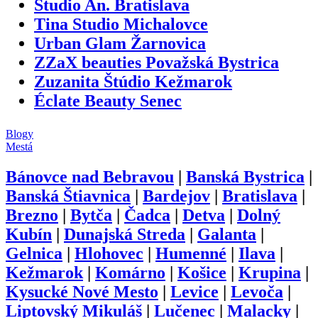
Studio An. Bratislava
Tina Studio Michalovce
Urban Glam Žarnovica
ZZaX beauties Považská Bystrica
Zuzanita Štúdio Kežmarok
Éclate Beauty Senec
Blogy
Mestá
Bánovce nad Bebravou
|
Banská Bystrica
|
Banská Štiavnica
|
Bardejov
|
Bratislava
|
Brezno
|
Bytča
|
Čadca
|
Detva
|
Dolný
Kubín
|
Dunajská Streda
|
Galanta
|
Gelnica
|
Hlohovec
|
Humenné
|
Ilava
|
Kežmarok
|
Komárno
|
Košice
|
Krupina
|
Kysucké Nové Mesto
|
Levice
|
Levoča
|
Liptovský Mikuláš
|
Lučenec
|
Malacky
|