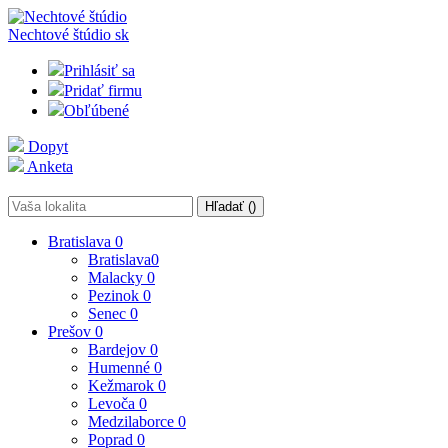
Nechtové štúdio
sk
Prihlásiť sa
Pridať firmu
Obľúbené
Dopyt
Anketa
Hľadať (
)
Bratislava
0
Bratislava
0
Malacky
0
Pezinok
0
Senec
0
Prešov
0
Bardejov
0
Humenné
0
Kežmarok
0
Levoča
0
Medzilaborce
0
Poprad
0