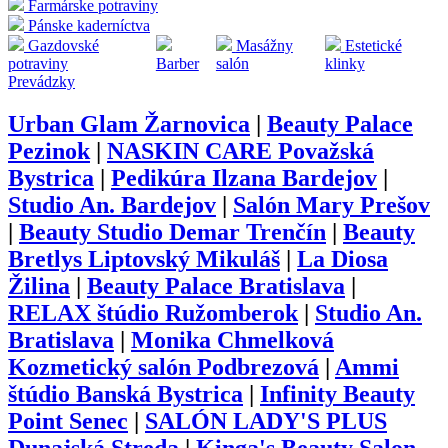
Farmárske potraviny
Pánske kaderníctva
Gazdovské
Masážny
Estetické
potraviny
Barber
salón
klinky
Prevádzky
Urban Glam Žarnovica
|
Beauty Palace
Pezinok
|
NASKIN CARE Považská
Bystrica
|
Pedikúra Ilzana Bardejov
|
Studio An. Bardejov
|
Salón Mary Prešov
|
Beauty Studio Demar Trenčín
|
Beauty
Bretlys Liptovský Mikuláš
|
La Diosa
Žilina
|
Beauty Palace Bratislava
|
RELAX štúdio Ružomberok
|
Studio An.
Bratislava
|
Monika Chmelková
Kozmetický salón Podbrezová
|
Ammi
štúdio Banská Bystrica
|
Infinity Beauty
Point Senec
|
SALÓN LADY'S PLUS