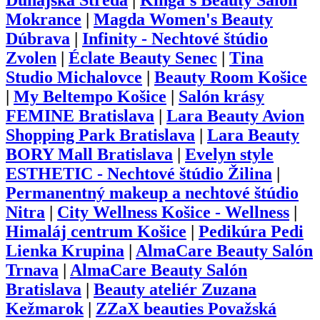
Dunajská Streda
|
Kinga's Beauty Salon
Mokrance
|
Magda Women's Beauty
Dúbrava
|
Infinity - Nechtové štúdio
Zvolen
|
Éclate Beauty Senec
|
Tina
Studio Michalovce
|
Beauty Room Košice
|
My Beltempo Košice
|
Salón krásy
FEMINE Bratislava
|
Lara Beauty Avion
Shopping Park Bratislava
|
Lara Beauty
BORY Mall Bratislava
|
Evelyn style
ESTHETIC - Nechtové štúdio Žilina
|
Permanentný makeup a nechtové štúdio
Nitra
|
City Wellness Košice - Wellness
|
Himaláj centrum Košice
|
Pedikúra Pedi
Lienka Krupina
|
AlmaCare Beauty Salón
Trnava
|
AlmaCare Beauty Salón
Bratislava
|
Beauty ateliér Zuzana
Kežmarok
|
ZZaX beauties Považská