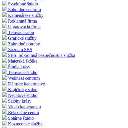
Svadobné štúdio
Záhradné centrum
Kamenárske služby
Reklamná firma
Upratovacia firma
Tetovací salón
Grafické služby
Záhradné potreby
Zoznam SBS
SBS, Súkromná bezpečnostná služba
Materská škôlka
Štúdia krásy
Tetovacie štúdio
Wellness centrum
Dámske kaderníctvo
Krajčírsky salón
Nechtové štúdio
Salóny krásy
Video kameraman
Relaxačné centrá
Solárne štúdio
Kozmetické služby