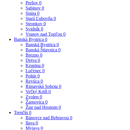
Prešov
0
Sabinov
0
Snina
0
Stará Ľubovňa
0
Stropkov
0
Svidník
0
Vranov nad Topľou
0
Banská Bystrica
0
Banská Bystrica
0
Banská Štiavnica
0
Brezno
0
Detva
0
Krupina
0
Lučenec
0
Poltár
0
Revúca
0
Rimavská Sobota
0
Veľký Krtíš
0
Zvolen
0
Žarnovica
0
Žiar nad Hronom
0
Trenčín
0
Bánovce nad Bebravou
0
Ilava
0
Myjava
0